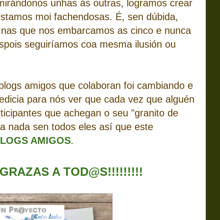
irándonos unhas ás outras, logramos crear
estamos moi fachendosas. É, sen dúbida,
s nas que nos embarcamos as cinco e nunca
spois seguiríamos coa mesma ilusión ou
logs amigos que colaboran foi cambiando e
edicia para nós ver que cada vez que alguén
ticipantes que achegan o seu "granito de
ía nada sen todos eles así que este
LOGS AMIGOS
.
GRAZAS A TOD@S!!!!!!!!!