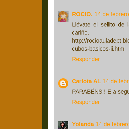
ROCIO.
14 de febrero
Llévate el sellito de
cariño.
http://rocioauladept.b
cubos-basicos-ii.html
Responder
Carlota AL
14 de febr
PARABÉNS!! E a segu
Responder
Yolanda
14 de febrer