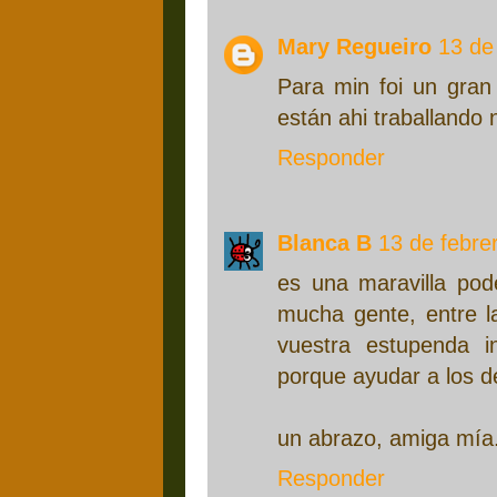
Mary Regueiro
13 de
Para min foi un gran
están ahi traballando
Responder
Blanca B
13 de febre
es una maravilla pode
mucha gente, entre l
vuestra estupenda in
porque ayudar a los de
un abrazo, amiga mía
Responder