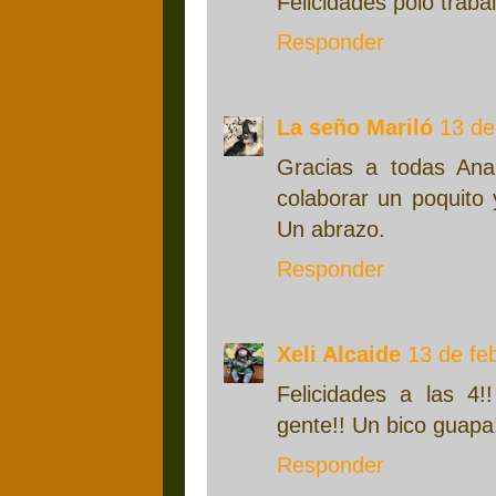
Felicidades polo trabal
Responder
La seño Mariló
13 de
Gracias a todas Ana 
colaborar un poquito
Un abrazo.
Responder
Xeli Alcaide
13 de fe
Felicidades a las 4
gente!! Un bico guapa
Responder