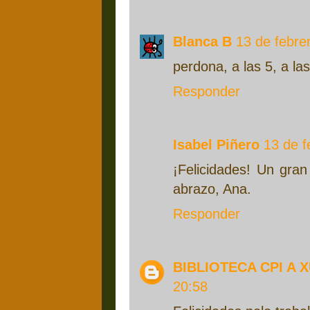
Blanca B
13 de febre
perdona, a las 5, a las
Responder
Isabel Piñero
13 de f
¡Felicidades! Un gran
abrazo, Ana.
Responder
BIBLIOTECA CPI A 
20:58