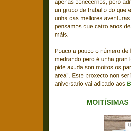
apenas coñecernos, pero adm
un grupo de traballo do que 
unha das mellores aventura
pensamos que catro anos de
máis.
Pouco a pouco o número de b
medrando pero é unha gran l
pide axuda son moitos os par
area". Este proxecto non ser
aniversario vai adicado aos
B
MOITÍSIMAS 